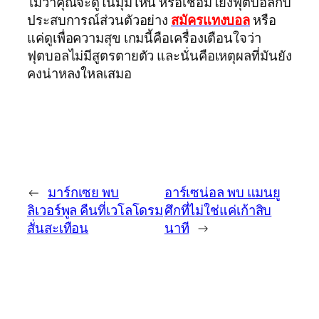
ไม่ว่าคุณจะดูในมุมไหน หรือเชื่อมโยงฟุตบอลกับ
ประสบการณ์ส่วนตัวอย่าง
สมัครแทงบอล
หรือ
แค่ดูเพื่อความสุข เกมนี้คือเครื่องเตือนใจว่า
ฟุตบอลไม่มีสูตรตายตัว และนั่นคือเหตุผลที่มันยัง
คงน่าหลงใหลเสมอ
←
มาร์กเซย พบ
อาร์เซน่อล พบ แมนยู
ลิเวอร์พูล คืนที่เวโลโดรม
ศึกที่ไม่ใช่แค่เก้าสิบ
สั่นสะเทือน
นาที
→