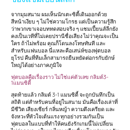
จากมุมสนาม ผมเห็นนักเตะซิตี้เดินออกด้วย
สีหน้าเงียบ ๆ ไม่ใช่ความโกรธ แต่เป็นความรู้สึก
ว่าพวกเขาเจอบททดสอบจริง ๆ แชมเปี้ยนส์ลีกยัง
คงเป็นเวทีที่ไม่เคยปรานีชื่อเสียง ไม่ว่าคุณจะเป็น
ใคร ถ้าไม่พร้อม คุณก็โดนลงโทษทันที และ
สำหรับแฟนบอล นี่แหละคือเสน่ห์ของฟุตบอล
ยุโรป คืนที่ทีมเล็กสามารถยืนหยัดต่อกรกับยักษ์
ใหญ่ได้อย่างภาคภูมิใจ
ฟุตบอลคือเรื่องราว ไม่ใช่แค่ตัวเลข กลิมต์3-
1แมนซิตี้
สุดท้ายแล้ว กลิมต์ 3-1 แมนซิตี้ จะถูกบันทึกเป็น
สถิติ แต่สำหรับคนที่อยู่ในสนาม มันคือเรื่องเล่าที่
มีชีวิต เสียงเชียร์ กลิ่นหญ้า ความตึงเครียด และ
จังหวะที่หัวใจเต้นแรง ทุกอย่างรวมกันเป็น
ฟุตบอลในแบบที่ทำให้คนยังรักเกมนี้ไม่เปลี่ยน