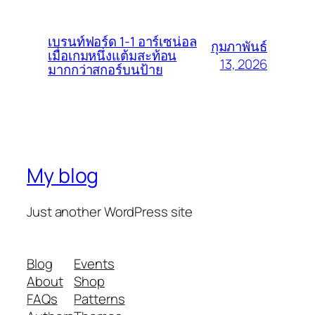
เบรนท์ฟอร์ด 1-1 อาร์เซน่อล
กุมภาพันธ์
เมื่อเกมหนึ่งแต้มสะท้อน
13, 2026
มากกว่าสกอร์บนป้าย
My blog
Just another WordPress site
Blog
Events
About
Shop
FAQs
Patterns