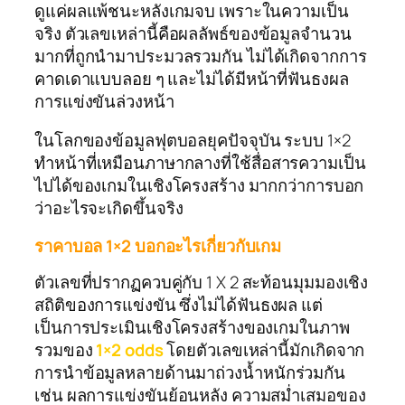
ดูแค่ผลแพ้ชนะหลังเกมจบ เพราะในความเป็น
จริง ตัวเลขเหล่านี้คือผลลัพธ์ของข้อมูลจำนวน
มากที่ถูกนำมาประมวลรวมกัน ไม่ได้เกิดจากการ
คาดเดาแบบลอย ๆ และไม่ได้มีหน้าที่ฟันธงผล
การแข่งขันล่วงหน้า
ในโลกของข้อมูลฟุตบอลยุคปัจจุบัน ระบบ 1×2
ทำหน้าที่เหมือนภาษากลางที่ใช้สื่อสารความเป็น
ไปได้ของเกมในเชิงโครงสร้าง มากกว่าการบอก
ว่าอะไรจะเกิดขึ้นจริง
ราคาบอล 1×2 บอกอะไรเกี่ยวกับเกม
ตัวเลขที่ปรากฏควบคู่กับ 1 X 2 สะท้อนมุมมองเชิง
สถิติของการแข่งขัน ซึ่งไม่ได้ฟันธงผล แต่
เป็นการประเมินเชิงโครงสร้างของเกมในภาพ
รวมของ
1×2 odds
โดยตัวเลขเหล่านี้มักเกิดจาก
การนำข้อมูลหลายด้านมาถ่วงน้ำหนักร่วมกัน
เช่น ผลการแข่งขันย้อนหลัง ความสม่ำเสมอของ