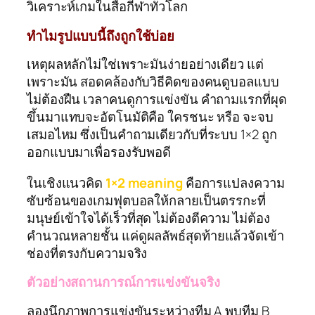
วิเคราะห์เกมในสื่อกีฬาทั่วโลก
ทำไมรูปแบบนี้ถึงถูกใช้บ่อย
เหตุผลหลักไม่ใช่เพราะมันง่ายอย่างเดียว แต่
เพราะมัน สอดคล้องกับวิธีคิดของคนดูบอลแบบ
ไม่ต้องฝืน เวลาคนดูการแข่งขัน คำถามแรกที่ผุด
ขึ้นมาแทบจะอัตโนมัติคือ ใครชนะ หรือ จะจบ
เสมอไหม ซึ่งเป็นคำถามเดียวกับที่ระบบ 1×2 ถูก
ออกแบบมาเพื่อรองรับพอดี
ในเชิงแนวคิด
1×2 meaning
คือการแปลงความ
ซับซ้อนของเกมฟุตบอลให้กลายเป็นตรรกะที่
มนุษย์เข้าใจได้เร็วที่สุด ไม่ต้องตีความ ไม่ต้อง
คำนวณหลายชั้น แค่ดูผลลัพธ์สุดท้ายแล้วจัดเข้า
ช่องที่ตรงกับความจริง
ตัวอย่างสถานการณ์การแข่งขันจริง
ลองนึกภาพการแข่งขันระหว่างทีม A พบทีม B