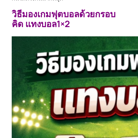
วิธีมองเกมฟุตบอลด้วยกรอบ
คิด แทงบอล1×2