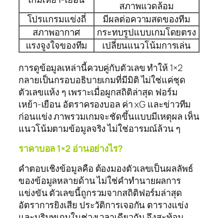
สภาพแวดล้อม
โปรแกรมแข่งถี่
มีผลต่อความสดของทีม
สภาพอากาศ
กระทบรูปแบบเกมโดยตรง
แรงจูงใจของทีม
เปลี่ยนแนวโน้มการเล่น
การดูข้อมูลเหล่านี้ควบคู่กับตัวเลข ทำให้ 1×2
กลายเป็นกรอบอธิบายเกมที่มีมิติ ไม่ใช่แค่ชุด
ตัวเลขแห้ง ๆ เพราะเมื่อผูกสถิติล่าสุด ฟอร์ม
เหย้า-เยือน อัตราครองบอล ค่า xG และข่าวทีม
ก่อนแข่ง ภาพรวมเกมจะชัดขึ้นแบบมีเหตุผล เห็น
แนวโน้มตามข้อมูลจริง ไม่ใช่อารมณ์ล้วน ๆ
ราคาบอล 1×2 อ่านอย่างไร?
คำตอบเชิงข้อมูลคือ ต้องมองตัวเลขเป็นผลลัพธ์
ของข้อมูลหลายด้าน ไม่ใช่คำทำนายผลการ
แข่งขัน ตัวเลขนี้ถูกรวมจากสถิติฟอร์มล่าสุด
อัตราการยิงเสีย ประวัติการเจอกัน ตารางแข่ง
และบริบทเกมในช่วงเวลาเดียวกัน จึงสะท้อน