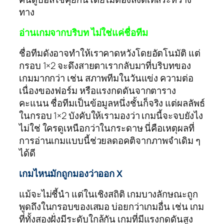
ทาง
อ่านเกมจากบริบท ไม่ใช่แค่ชื่อทีม
ชื่อทีมดังอาจทำให้เราคาดหวังโดยอัตโนมัติ แต่
กรอบ 1×2 จะดึงสายตาเรากลับมาที่บริบทของ
เกมมากกว่า เช่น สภาพทีมในวันแข่ง ความต่อ
เนื่องของฟอร์ม หรือแรงกดดันจากตาราง
คะแนน ชื่อทีมเป็นข้อมูลหนึ่งชั้นก็จริง แต่ผลลัพธ์
ในกรอบ 1×2 บังคับให้เรามองว่า เกมนี้จะจบยังไง
ไม่ใช่ ใครดูเหนือกว่าในกระดาษ นี่คือเหตุผลที่
การอ่านเกมแบบนี้ช่วยลดอคติจากภาพจำเดิม ๆ
ได้ดี
เกมไหนมักถูกมองว่าออก X
แม้จะไม่ชี้นำ แต่ในเชิงสถิติ เกมบางลักษณะถูก
พูดถึงในกรอบของเสมอ บ่อยกว่าเกมอื่น เช่น เกม
ที่ทั้งสองฝั่งมีระดับใกล้กัน เกมที่มีแรงกดดันสูง