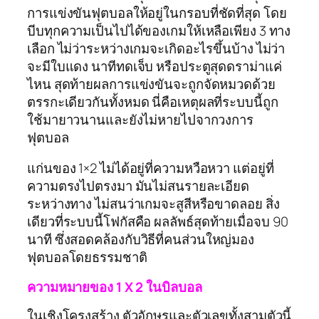
การแข่งขันฟุตบอลให้อยู่ในกรอบที่ชัดที่สุด โดย
บีบทุกความเป็นไปได้ของเกมให้เหลือเพียง 3 ทาง
เลือก ไม่ว่าระหว่างเกมจะเกิดอะไรขึ้นบ้าง ไม่ว่า
จะมีใบแดง นาทีทดเจ็บ หรือประตูสุดดราม่าแค่
ไหน สุดท้ายผลการแข่งขันจะถูกจัดหมวดด้วย
ตรรกะเดียวกันทั้งหมด นี่คือเหตุผลที่ระบบนี้ถูก
ใช้มายาวนานและยังไม่หายไปจากวงการ
ฟุตบอล
แก่นของ 1×2 ไม่ได้อยู่ที่ความหวือหวา แต่อยู่ที่
ความตรงไปตรงมา มันไม่สนรายละเอียด
ระหว่างทาง ไม่สนว่าเกมจะสูสีหรือขาดลอย สิ่ง
เดียวที่ระบบนี้โฟกัสคือ ผลลัพธ์สุดท้ายเมื่อจบ 90
นาที ซึ่งสอดคล้องกับวิธีที่คนส่วนใหญ่มอง
ฟุตบอลโดยธรรมชาติ
ความหมายของ 1 X 2 ในบิลบอล
ในเชิงโครงสร้าง ตัวอักษรและตัวเลขทั้งสามตัวนี้