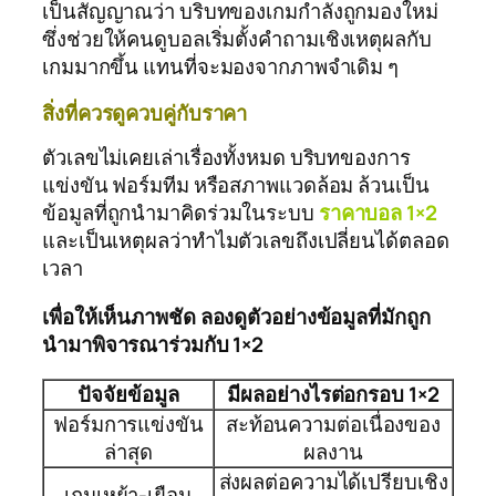
เป็นสัญญาณว่า บริบทของเกมกำลังถูกมองใหม่
ซึ่งช่วยให้คนดูบอลเริ่มตั้งคำถามเชิงเหตุผลกับ
เกมมากขึ้น แทนที่จะมองจากภาพจำเดิม ๆ
สิ่งที่ควรดูควบคู่กับราคา
ตัวเลขไม่เคยเล่าเรื่องทั้งหมด บริบทของการ
แข่งขัน ฟอร์มทีม หรือสภาพแวดล้อม ล้วนเป็น
ข้อมูลที่ถูกนำมาคิดร่วมในระบบ
ราคาบอล 1×2
และเป็นเหตุผลว่าทำไมตัวเลขถึงเปลี่ยนได้ตลอด
เวลา
เพื่อให้เห็นภาพชัด ลองดูตัวอย่างข้อมูลที่มักถูก
นำมาพิจารณาร่วมกับ 1×2
ปัจจัยข้อมูล
มีผลอย่างไรต่อกรอบ 1×2
ฟอร์มการแข่งขัน
สะท้อนความต่อเนื่องของ
ล่าสุด
ผลงาน
ส่งผลต่อความได้เปรียบเชิง
เกมเหย้า-เยือน