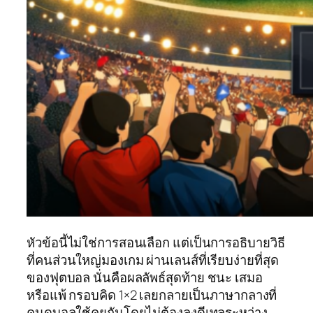
หัวข้อนี้ไม่ใช่การสอนเลือก แต่เป็นการอธิบายวิธี
ที่คนส่วนใหญ่มองเกม ผ่านเลนส์ที่เรียบง่ายที่สุด
ของฟุตบอล นั่นคือผลลัพธ์สุดท้าย ชนะ เสมอ
หรือแพ้ กรอบคิด 1×2 เลยกลายเป็นภาษากลางที่
คนดูบอลใช้คุยกันโดยไม่ต้องลงดีเทลระหว่าง