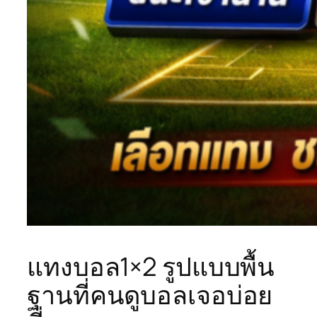
แทงบอล1×2 รูปแบบพื้น
ฐานที่คนดูบอลเจอบ่อย