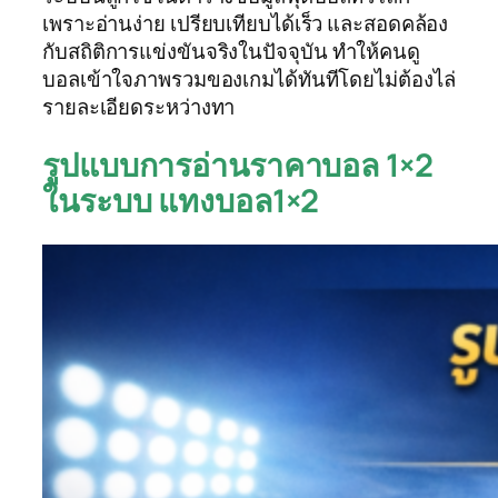
เพราะอ่านง่าย เปรียบเทียบได้เร็ว และสอดคล้อง
กับสถิติการแข่งขันจริงในปัจจุบัน ทำให้คนดู
บอลเข้าใจภาพรวมของเกมได้ทันทีโดยไม่ต้องไล่
รายละเอียดระหว่างทา
รูปแบบการอ่านราคาบอล 1×2
ในระบบ แทงบอล1×2