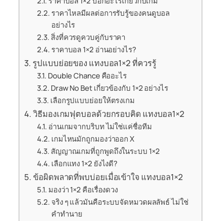
ราคาบอล 1×2 บอกอะไรเกี่ยวกับเกม
ราคาไหลมีผลต่อการรับรู้ของคนดูบอล
อย่างไร
สิ่งที่ควรดูควบคู่กับราคา
ราคาบอล 1×2 อ่านอย่างไร?
รูปแบบย่อยของ แทงบอล1×2 ที่ควรรู้
Double Chance คืออะไร
Draw No Bet เกี่ยวข้องกับ 1×2 อย่างไร
เลือกรูปแบบย่อยให้ตรงเกม
วิธีมองเกมฟุตบอลด้วยกรอบคิด แทงบอล1×2
อ่านเกมจากบริบท ไม่ใช่แค่ชื่อทีม
เกมไหนมักถูกมองว่าออก X
สัญญาณเกมที่ถูกพูดถึงในระบบ 1×2
เลือกแทง 1×2 ยังไงดี?
ข้อผิดพลาดที่พบบ่อยเมื่อเข้าใจ แทงบอล1×2
มองว่า 1×2 คือเรื่องดวง
จริง ๆ แล้วมันคือระบบจัดหมวดผลลัพธ์ ไม่ใช่
คำทำนาย