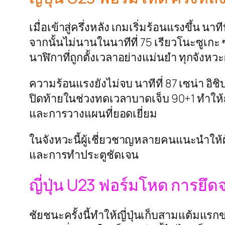
เมื่อเข้าสู่ครึ่งหลัง เกมเริ่มร้อนแรงขึ้น น
จากนั้นไม่นานในนาทีที่ 75 เรียวโนะซูเกะ ซา
นาฬิกาที่ถูกตั้งเวลาอย่างแม่นยำ ทุกจังห
ความร้อนแรงยังไม่จบ นาทีที่ 87 เซน่า อิชิ
ปิดท้ายในช่วงทดเวลาบาดเจ็บ 90+1 ทำให้ญ
และการวางแผนที่ยอดเยี่ยม
ในจังหวะนี้ผู้เชี่ยวชาญหลายคนแนะนำให้ผู
และการทำประตูชัดเจน
ญี่ปุ่น U23 ฟอร์มโหด การยึดจ่
ชัยชนะครั้งนี้ทำให้ญี่ปุ่นเก็บสามแต้มแรกข