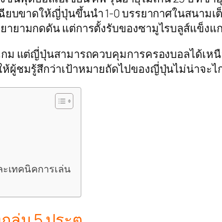
งเฉียบขาดให้ญี่ปุ่นขึ้นนำ 1-0 บรรยากาศในสนามเ
จะพยายามกดดัน แต่การตั้งรับของซามูไรบลูส์แข็งแ
หวะเกม แต่ญี่ปุ่นสามารถควบคุมการครองบอลได้เหนื
ผู้ชมรู้สึกว่าเป้าหมายถัดไปของญี่ปุ่นไม่น่าจะไก
ละเทคนิคการเล่น
งถล่ม 5 ประตู