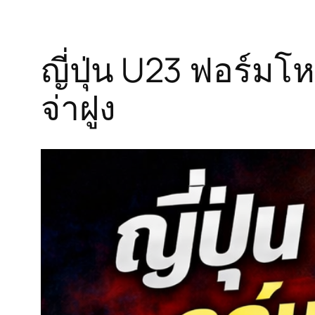
ญี่ปุ่น U23 ฟอร์มโห
จ่าฝูง