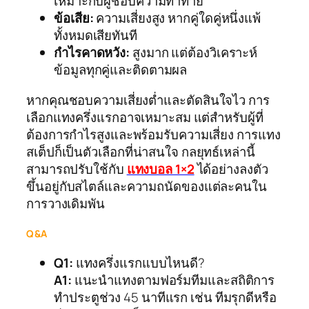
เหมาะกับผู้ชอบความท้าทาย
ข้อเสีย:
ความเสี่ยงสูง หากคู่ใดคู่หนึ่งแพ้
ทั้งหมดเสียทันที
กำไรคาดหวัง:
สูงมาก แต่ต้องวิเคราะห์
ข้อมูลทุกคู่และติดตามผล
หากคุณชอบความเสี่ยงต่ำและตัดสินใจไว การ
เลือกแทงครึ่งแรกอาจเหมาะสม แต่สำหรับผู้ที่
ต้องการกำไรสูงและพร้อมรับความเสี่ยง การแทง
สเต็ปก็เป็นตัวเลือกที่น่าสนใจ กลยุทธ์เหล่านี้
สามารถปรับใช้กับ
แทงบอล 1×2
ได้อย่างลงตัว
ขึ้นอยู่กับสไตล์และความถนัดของแต่ละคนใน
การวางเดิมพัน
Q&A
Q1:
แทงครึ่งแรกแบบไหนดี?
A1:
แนะนำแทงตามฟอร์มทีมและสถิติการ
ทำประตูช่วง 45 นาทีแรก เช่น ทีมรุกดีหรือ