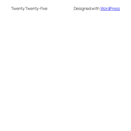
Twenty Twenty-Five
Designed with
WordPress