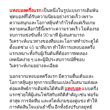
แทงบอลครึ่งแรก
เป็นหนึ่งในรูปแบบการเดิมพัน
ฟุตบอลที่ได้รับความนิยมอย่างรวดเร็ว เพราะ
ความสนุกและโอกาสลุ้นทำกำไรตั้งแต่เริ่มเกม
หลายคนเลือกวิธีนี้เพราะความรวดเร็ว ไม่ต้องรอ
จบการแข่งขันทั้ง 90 นาที ผู้เล่นสามารถ
วิเคราะห์แนวทางของทีมและโอกาสทำประตูได้
ตั้งแต่ช่วง 45 นาทีแรก ทำให้การแทงบอลครึ่ง
แรกเหมาะทั้งกับผู้เริ่มต้นที่ต้องการทดลอง
เทคนิคง่าย ๆ และผู้มีประสบการณ์ที่ชอบ
วิเคราะห์เกมอย่างละเอียด
นอกจากแทงบอลครึ่งแรก มีความตื่นเต้นและ
โอกาสลุ้นสูง ทุกการเปลี่ยนแปลงในสนามส่งผล
ต่อผลลัพธ์การเดิมพันได้ทันที
แทงบอล
แบบครึ่ง
แรกช่วยให้ผู้เล่นโฟกัสกับสถิติสำคัญ เช่น ฟอร์ม
ล่าสุด การจัดทีม และสไตล์เกมของคู่แข่ง ทำให้
การตัดสินใจแม่นยำขึ้น อีกทั้งยังปรับกลยุทธ์