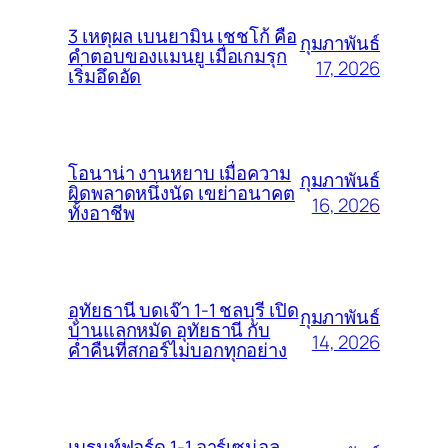
3 เหตุผล เบนยามิน เชชโก้ คือ
กุมภาพันธ์
คำตอบของแมนยู เมื่อเกมรุก
17, 2026
เริ่มอึดอัด
โอนาน่า งานหยาบ เมื่อความ
กุมภาพันธ์
ผิดพลาดหนึ่งนัด เขย่าอนาคต
16, 2026
ทั้งอาชีพ
อุทัยธานี บดเจ๊า 1-1 ชลบุรี เปิด
กุมภาพันธ์
บ้านแลกหมัด อุทัยธานี กับ
14, 2026
ค่ำคืนที่สกอร์ไม่บอกทุกอย่าง
เบรนท์ฟอร์ด 1-1 อาร์เซน่อล