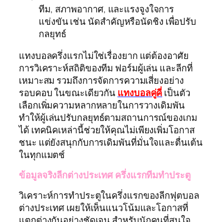
ทีม, สภาพอากาศ, และแรงจูงใจการ
แข่งขัน เช่น นัดสำคัญหรือนัดชิง เพื่อปรับ
กลยุทธ์
แทงบอลครึ่งแรกไม่ใช่เรื่องยาก แต่ต้องอาศัย
การวิเคราะห์สถิติของทีม ฟอร์มผู้เล่น และลีกที่
เหมาะสม รวมถึงการจัดการความเสี่ยงอย่าง
รอบคอบ ในขณะเดียวกัน
แทงบอลคู่คี่
เป็นตัว
เลือกเพิ่มความหลากหลายในการวางเดิมพัน
ทำให้ผู้เล่นปรับกลยุทธ์ตามสถานการณ์ของเกม
ได้ เทคนิคเหล่านี้ช่วยให้คุณไม่เพียงเพิ่มโอกาส
ชนะ แต่ยังสนุกกับการเดิมพันที่มั่นใจและตื่นเต้น
ในทุกแมตช์
ข้อมูลจริงลีกต่างประเทศ ครึ่งแรกทีมทำประตู
วิเคราะห์การทำประตูในครึ่งแรกของลีกฟุตบอล
ต่างประเทศ เผยให้เห็นแนวโน้มและโอกาสที่
แตกต่างกันอย่างชัดเจน สำหรับนักคนที่สนใจ