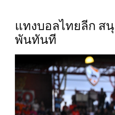
แทงบอลไทยลีก สนุก
พันทันที