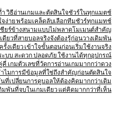
่ำ วิธีอ่านเกมและตัดสินใจชัวร์ในทุกแมตช์
ใจง่าย พร้อมเคล็ดลับเลือกทีมชัวร์ทุกแมทช์
่งเชียร์ข้างสนามแบบไม่พลาดโมเมนต์สำคัญ
ดียวที่สายบอลจริงจังต้องรู้ก่อนวางเดิมพัน
้งเดียว เข้าใจขั้นตอนก่อนเริ่มใช้งานจริง
่ระบบ สะดวก ปลอดภัย ใช้งานได้ทุกอุปกรณ์
่คี่ เกมตัวเลขที่วัดการอ่านเกมมากกว่าดวง
ำไมการมีข้อมูลที่ใช่ถึงสำคัญก่อนตัดสินใจ
นที่เปลี่ยนการดูบอลให้ต้องคิดมากกว่าเดิม
มพันที่จบในเกมเดียว แต่คิดมากกว่าที่เห็น