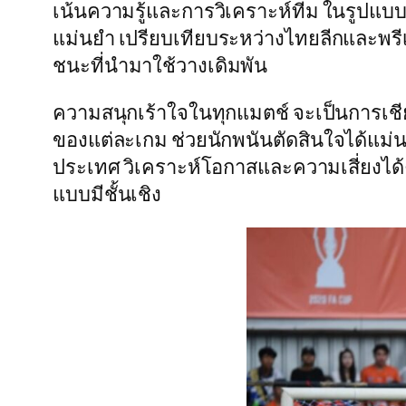
เน้นความรู้และการวิเคราะห์ทีม ในรูปแบ
แม่นยำ เปรียบเทียบระหว่างไทยลีกและพรีเ
ชนะที่นำมาใช้วางเดิมพัน
ความสนุกเร้าใจในทุกแมตช์ จะเป็นการเชีย
ของแต่ละเกม ช่วยนักพนันตัดสินใจได้แม่น
ประเทศ วิเคราะห์โอกาสและความเสี่ยงได้
แบบมีชั้นเชิง