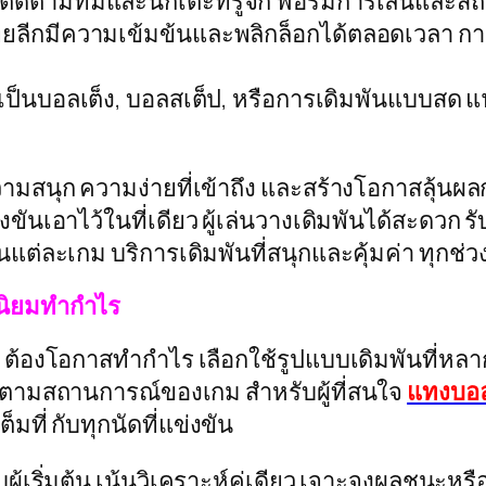
ตามทีมและนักเตะที่รู้จัก ฟอร์มการเล่นและสถิต
ยลีกมีความเข้มข้นและพลิกล็อกได้ตลอดเวลา การ
ะเป็นบอลเต็ง, บอลสเต็ป, หรือการเดิมพันแบบส
ามสนุก ความง่ายที่เข้าถึง และสร้างโอกาสลุ้น
ันเอาไว้ในที่เดียว ผู้เล่นวางเดิมพันได้สะดวก ร
ต่ละเกม บริการเดิมพันที่สนุกและคุ้มค่า ทุกช
นิยมทำกำไร
้องโอกาสทำกำไร เลือกใช้รูปแบบเดิมพันที่หลากหล
ด้ตามสถานการณ์ของเกม สำหรับผู้ที่สนใจ
แทงบอล
ที่ กับทุกนัดที่แข่งขัน
ู้เริ่มต้น เน้นวิเคราะห์คู่เดียว เจาะจงผลชนะหรื