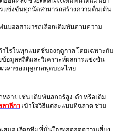
ิย้อนหลัง ช่วยตัดสินใจเดิมพันได้แม่นยำ
แข่งขันทุกนัดสามารถสร้างความตื่นเต้น
ด แฟนบอลสามารถเลือกเดิมพันตามความ
ผลกำไรในทุกแมตช์ของฤดูกาล โดยเฉพาะกับ
ับข้อมูลสถิติและวิเคราะห์ผลการแข่งขัน
่วงเวลาของฤดูกาลฟุตบอลไทย
าย เช่น เดิมพันสกอร์สูง-ต่ำ หรือเดิม
ลาลีกา
เข้าใจวิธีแต่ละแบบที่ฉลาด ช่วย
อเสมอ เลือกทีมที่มั่นใจสูงสุดลดความเสี่ยง