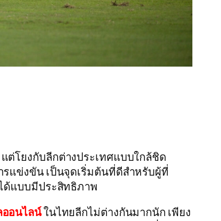
 แต่โยงกับลีกต่างประเทศแบบใกล้ชิด
ขัน เป็นจุดเริ่มต้นที่ดีสำหรับผู้ที่
ได้แบบมีประสิทธิภาพ
ออนไลน์
ในไทยลีกไม่ต่างกันมากนัก เพียง