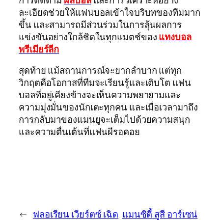
ละเอียดช่วยให้แฟนบอลเข้าใจบริบทของทีมมาก
ขึ้น และสามารถมีส่วนร่วมในการลุ้นผลการ
แข่งขันอย่างใกล้ชิดในทุกแมตช์ของ
แทงบอล
พรีเมียร์ลีก
สุดท้าย แม้สถานการณ์จะยากลำบาก แต่ทุก
วิกฤตคือโอกาสที่ทีมจะเรียนรู้และเติบโต แฟน
บอลที่อยู่เคียงข้างจะเห็นความพยายามและ
ความมุ่งมั่นของนักเตะทุกคน และเมื่อเวลามาถึง
การกลับมาของแมนยูจะเต็มไปด้วยความสนุก
และความตื่นเต้นที่แฟนผีรอคอย
←
ฟลอเรียน เวียร์ตซ์ เฉิด
แมนซิตี้ สูสี อาร์เซน่