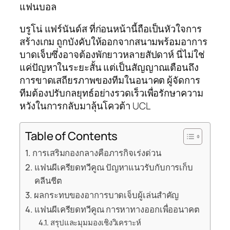
แฟนบอล
บรูโน่ แฟร์นันด์ส ที่ก่อนหน้านี้ถือเป็นหัวใจการ
สร้างเกม ถูกบังคับให้ออกจากสนามพร้อมอาการ
บาดเจ็บซึ่งอาจต้องพักยาวหลายสัปดาห์ นี่ไม่ใช่
แค่ปัญหาในระยะสั้น แต่เป็นสัญญาณเตือนถึง
การขาดเสถียรภาพของทีมในอนาคต ผู้จัดการ
ทีมต้องปรับกลยุทธ์อย่างรวดเร็วเพื่อรักษาความ
หวังในการกลับมาลุ้นโควต้า UCL
Table of Contents
การเสริมกองกลางคือภารกิจเร่งด่วน
แฟนผีเครียดทวีคูณ ปัญหาแนวรับกับการเก็บ
คลีนชีต
ผลกระทบของอาการบาดเจ็บผู้เล่นสำคัญ
แฟนผีเครียดทวีคูณ การหาทางออกเพื่ออนาคต
สรุปและมุมมองเชิงวิเคราะห์