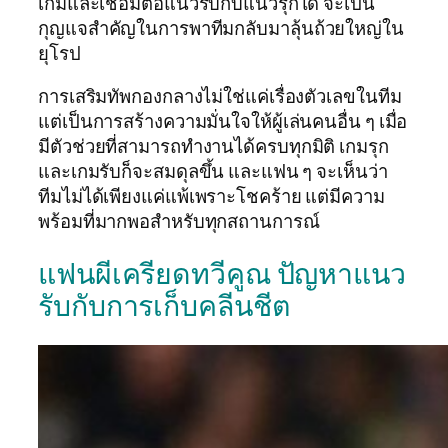
เกมและเชื่อมต่อแนวรับกับแนวรุกได้ จะเป็น
กุญแจสำคัญในการพาทีมกลับมาลุ้นถ้วยใหญ่ใน
ยุโรป
การเสริมทัพกองกลางไม่ใช่แค่เรื่องตัวเลขในทีม
แต่เป็นการสร้างความมั่นใจให้ผู้เล่นคนอื่น ๆ เมื่อ
มีตัวช่วยที่สามารถทำงานได้ครบทุกมิติ เกมรุก
และเกมรับก็จะสมดุลขึ้น และแฟน ๆ จะเห็นว่า
ทีมไม่ได้เพียงแค่แพ้เพราะโชคร้าย แต่มีความ
พร้อมที่มากพอสำหรับทุกสถานการณ์
แฟนผีเครียดทวีคูณ ปัญหาแนว
รับกับการเก็บคลีนชีต