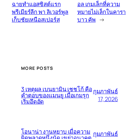
ฉายทำแอสซิสต์แรก
อล เกมเล็กที่ความ
พรีเมียร์ลีก พา ลิเวอร์พูล
หมายไม่เล็กในคารา
เก็บชัยเหนือสเปอร์ส
บาว คัพ
→
MORE POSTS
3 เหตุผล เบนยามิน เชชโก้ คือ
กุมภาพันธ์
คำตอบของแมนยู เมื่อเกมรุก
17, 2026
เริ่มอึดอัด
โอนาน่า งานหยาบ เมื่อความ
กุมภาพันธ์
ผิดพลาดหนึ่งนัด เขย่าอนาคต